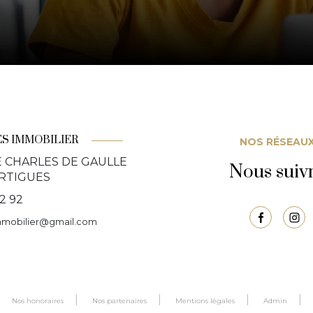
S IMMOBILIER
NOS RÉSEAU
E CHARLES DE GAULLE
Nous suiv
RTIGUES
12 92
mmobilier@gmail.com
Nos honoraires
Nos partenaires
Mentions légales
Admin