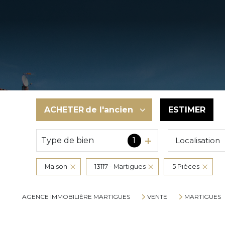
ACHETER
de l'ancien
ESTIMER
Type de bien
1
Localisation
De l'ancien
De l'immo pro
Maison
13117 - Martigues
5 Pièces
AGENCE IMMOBILIÈRE MARTIGUES
VENTE
MARTIGUES