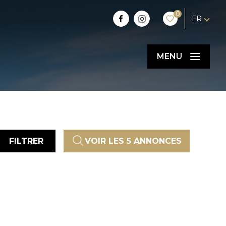
0
FR
MENU
FILTRER
VOIR LES
5
ANNONCES
RÉINITIALISER