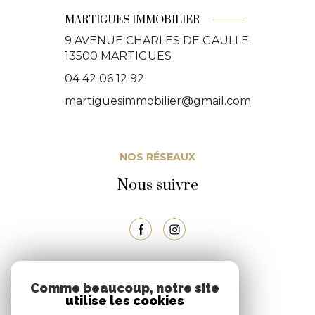
MARTIGUES IMMOBILIER
9 AVENUE CHARLES DE GAULLE
13500
MARTIGUES
04 42 06 12 92
martiguesimmobilier@gmail.com
NOS RÉSEAUX
Nous suivre
ADHÉRENTS
Comme beaucoup, notre site
utilise les cookies
Nous adhérons