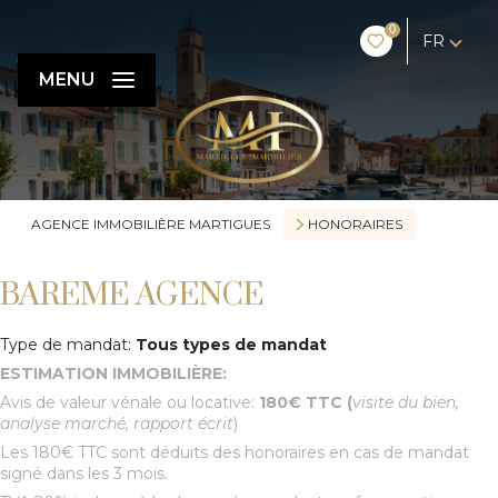
0
FR
MENU
AGENCE IMMOBILIÈRE MARTIGUES
HONORAIRES
BAREME AGENCE
Type de mandat:
Tous types de mandat
ESTIMATION IMMOBILIÈRE:
Avis de valeur vénale ou locative:
180€ TTC (
visite du bien,
analyse marché, rapport écrit
)
Les 180€ TTC sont déduits des honoraires en cas de mandat
signé dans les 3 mois.