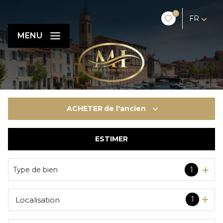
0
FR
MENU
ACHETER
de l'ancien
ESTIMER
De l'ancien
De l'immo pro
Type de bien
1
1
Localisation