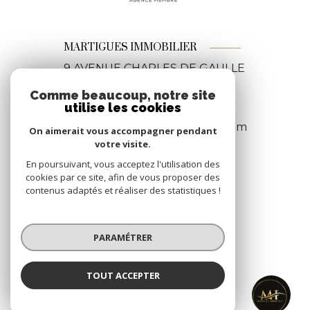
MARTIGUES IMMOBILIER
9 AVENUE CHARLES DE GAULLE
13500
MARTIGUES
Comme beaucoup, notre site
04 42 06 12 92
utilise les cookies
martiguesimmobilier@gmail.com
On aimerait vous accompagner pendant
votre visite.
En poursuivant, vous acceptez l'utilisation des
cookies par ce site, afin de vous proposer des
NOS RÉSEAUX
contenus adaptés et réaliser des statistiques !
Nous suivre
PARAMÉTRER
TOUT ACCEPTER
MARTIGUES IMMOBILIER
Agence
ADHÉRENTS