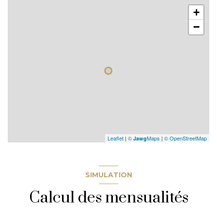
+
−
Leaflet
|
©
Maps
|
© OpenStreetMap
Jawg
SIMULATION
Calcul des mensualités