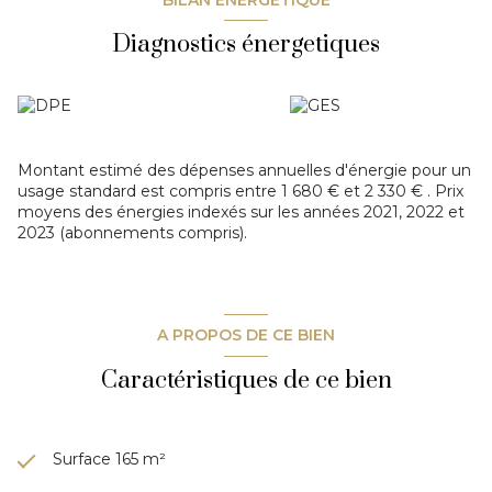
pour une famille à la recherche d'espace et de confort dans
Diagnostics énergetiques
un cadre de vie priviliégié à Martigues.
Montant estimé des dépenses annuelles d'énergie pour un
usage standard est compris entre 1 680 € et 2 330 € . Prix
moyens des énergies indexés sur les années 2021, 2022 et
2023 (abonnements compris).
A PROPOS DE CE BIEN
Caractéristiques de ce bien
Surface 165 m²