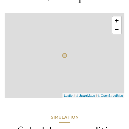
+
−
Leaflet
|
©
Maps
|
© OpenStreetMap
Jawg
SIMULATION