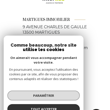
MARTIGUES IMMOBILIER
9 AVENUE CHARLES DE GAULLE
13500
MARTIGUES
04 42 06 12 92
Comme beaucoup, notre site
martiguesimmobilier@gmail.com
utilise les cookies
On aimerait vous accompagner pendant
votre visite.
NOS RÉSEAUX
En poursuivant, vous acceptez l'utilisation des
cookies par ce site, afin de vous proposer des
Nous suivre
contenus adaptés et réaliser des statistiques !
PARAMÉTRER
TOUT ACCEPTER