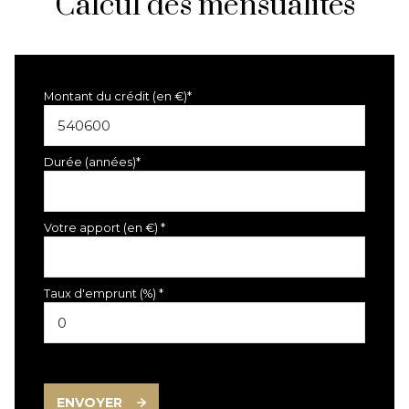
Calcul des mensualités
Montant du crédit (en €)*
Durée (années)*
Votre apport (en €) *
Taux d'emprunt (%) *
ENVOYER