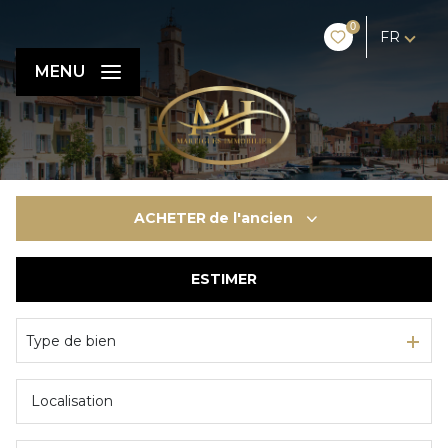
0
FR
MENU
ACHETER
de l'ancien
ESTIMER
De l'ancien
De l'immo pro
Type de bien