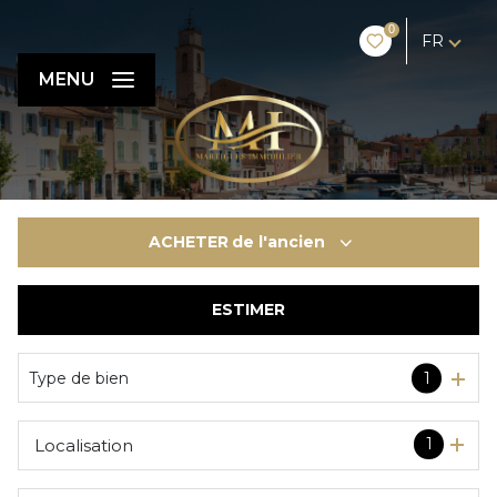
0
FR
MENU
ACHETER
de l'ancien
ESTIMER
De l'ancien
De l'immo pro
Type de bien
1
1
Localisation