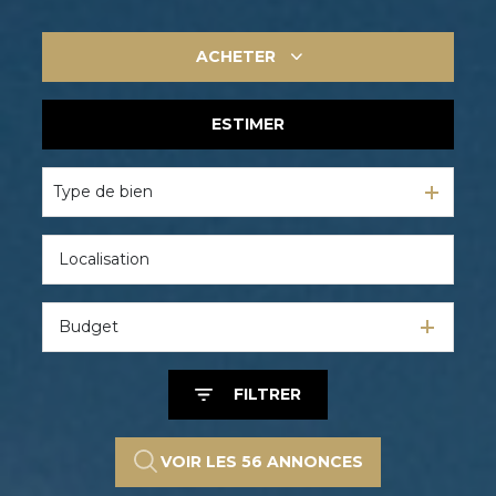
ACHETER
ESTIMER
De l'ancien
De l'immo pro
Type de bien
Budget
FILTRER
VOIR LES
56
ANNONCES