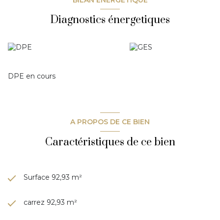
transports. Les atouts : Résidence recherchée et sécurisée
Diagnostics énergetiques
Cuisine ouverte sur séjour 4 chambres Parking privé ITE
récente Proche du centre-ville
DPE en cours
A PROPOS DE CE BIEN
Caractéristiques de ce bien
Surface 92,93 m²
carrez 92,93 m²