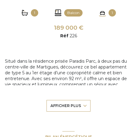
1
Balcon
1
189 000 €
Réf
226
Situé dans la résidence prisée Paradis Parc, à deux pas du
centre-ville de Martigues, découvrez ce bel appartement
de type 5 au 1er étage d’une copropriété calme et bien
entretenue. Avec ses environ 92 m², il offre un espace de
vie spacieux et lumineux, comprenant un séjour avec
cuisine ouverte, idéal pour la vie de famille. Côté nuit, vous
trouverez quatre chambres, une salle d’eau, ainsi qu’un
balcon agréable pour profiter des beaux jours. Une place de
AFFICHER PLUS
parking privative vient compléter le tout — un vrai atout à
proximité du centre. Les travaux d’isolation thermique par
l’extérieur (ITE) ont été réalisés, assurant un meilleur
confort énergétique et une valorisation durable du bien.
Vous profiterez d’un environnement verdoyant et
tranquille, tout en étant proche des commerces, écoles et
BILAN ÉNERGÉTIQUE