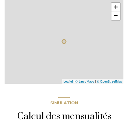
+
−
Leaflet
|
©
Maps
|
© OpenStreetMap
Jawg
SIMULATION
Calcul des mensualités