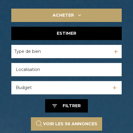
ACHETER
ESTIMER
De l'ancien
De l'immo pro
Type de bien
Budget
FILTRER
VOIR LES
56
ANNONCES